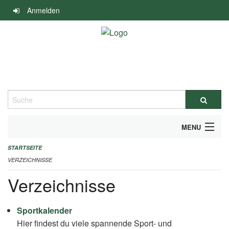
Navigation
Anmelden
überspringen
Suche
MENU
STARTSEITE
ALLGEMEINE INFORMATIONEN
VERZEICHNISSE
FINANZIELLE UNTERSTÜTZUNG BENÖTIGT?
Verzeichnisse
KONTAKT
Sportkalender
Hier findest du viele spannende Sport- und