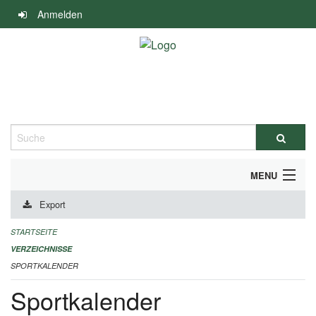
Navigation
Anmelden
überspringen
Suche
MENU
Export
ALLGEMEINE INFORMATIONEN
STARTSEITE
FINANZIELLE UNTERSTÜTZUNG BENÖTIGT?
VERZEICHNISSE
SPORTKALENDER
KONTAKT
Sportkalender