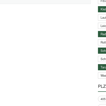
Fitn
Klet
Lauf
Leic
Rad
Roll
Schi
Sch
Tan
Was
PLZ
405