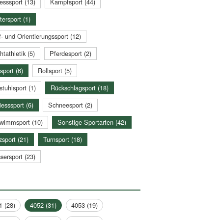
esssport (13)
Kampfsport (44)
tersport (1)
- und Orientierungssport (12)
htathletik (5)
Pferdesport (2)
sport (6)
Rollsport (5)
stuhlsport (1)
Rückschlagsport (18)
esssport (6)
Schneesport (2)
wimmsport (10)
Sonstige Sportarten (42)
zsport (21)
Turnsport (18)
sersport (23)
1 (28)
4052 (31)
4053 (19)