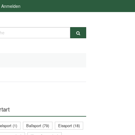
Anmelden
e
tart
lsport (1)
Ballsport (79)
Eissport (18)