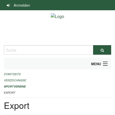
Navigation
Anmelden
überspringen
Suche
MENU
STARTSEITE
ALLGEMEINE INFORMATIONEN
VERZEICHNISSE
FINANZIELLE UNTERSTÜTZUNG BENÖTIGT?
SPORTVEREINE
EXPORT
KONTAKT
Export