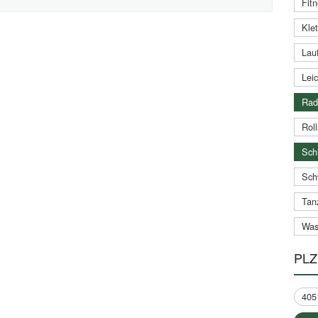
Fitn
Klet
Lauf
Leic
Rad
Roll
Schi
Sch
Tan
Was
PLZ
405