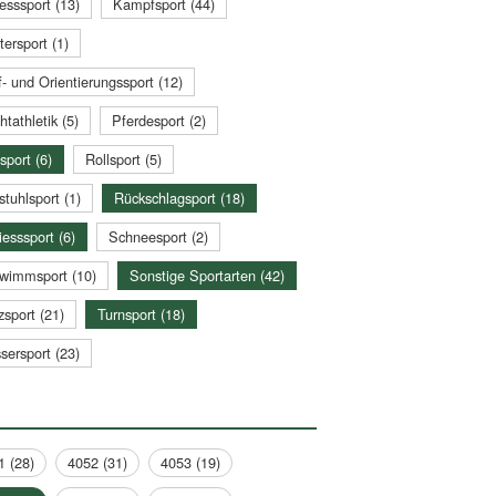
esssport (13)
Kampfsport (44)
tersport (1)
- und Orientierungssport (12)
htathletik (5)
Pferdesport (2)
sport (6)
Rollsport (5)
stuhlsport (1)
Rückschlagsport (18)
esssport (6)
Schneesport (2)
wimmsport (10)
Sonstige Sportarten (42)
zsport (21)
Turnsport (18)
sersport (23)
1 (28)
4052 (31)
4053 (19)