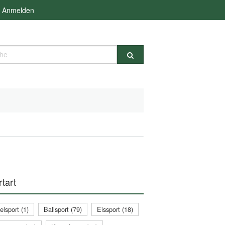
Anmelden
e
tart
lsport (1)
Ballsport (79)
Eissport (18)