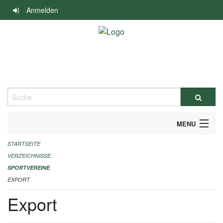
Navigation
Anmelden
überspringen
Suche
MENU
STARTSEITE
ALLGEMEINE INFORMATIONEN
VERZEICHNISSE
FINANZIELLE UNTERSTÜTZUNG BENÖTIGT?
SPORTVEREINE
EXPORT
KONTAKT
Export