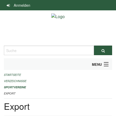
Navigation
Anmelden
überspringen
Suche
MENU
STARTSEITE
ALLGEMEINE INFORMATIONEN
VERZEICHNISSE
FINANZIELLE UNTERSTÜTZUNG BENÖTIGT?
SPORTVEREINE
EXPORT
KONTAKT
Export