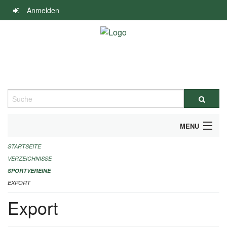
Navigation
Anmelden
überspringen
Suche
MENU
STARTSEITE
ALLGEMEINE INFORMATIONEN
VERZEICHNISSE
FINANZIELLE UNTERSTÜTZUNG BENÖTIGT?
SPORTVEREINE
EXPORT
KONTAKT
Export