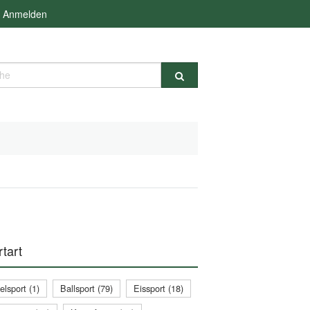
Anmelden
e
tart
lsport (1)
Ballsport (79)
Eissport (18)