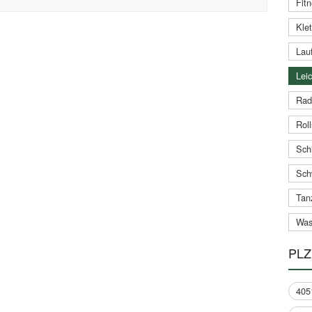
Fitn
Klet
Lauf
Leic
Rad
Roll
Schi
Sch
Tan
Was
PLZ
405