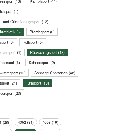
esssport (13)
Kampfsport (44)
tersport (1)
- und Orientierungssport (12)
htathletik (5)
Pferdesport (2)
sport (6)
Rollsport (5)
stuhlsport (1)
Rückschlagsport (18)
esssport (6)
Schneesport (2)
wimmsport (10)
Sonstige Sportarten (42)
zsport (21)
Turnsport (18)
sersport (23)
1 (28)
4052 (31)
4053 (19)