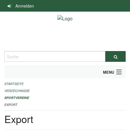
Navigation
Anmelden
überspringen
Suche
MENU
STARTSEITE
ALLGEMEINE INFORMATIONEN
VERZEICHNISSE
FINANZIELLE UNTERSTÜTZUNG BENÖTIGT?
SPORTVEREINE
EXPORT
KONTAKT
Export