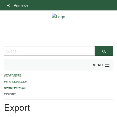
Navigation
Anmelden
überspringen
Suche
MENU
STARTSEITE
ALLGEMEINE INFORMATIONEN
VERZEICHNISSE
FINANZIELLE UNTERSTÜTZUNG BENÖTIGT?
SPORTVEREINE
EXPORT
KONTAKT
Export