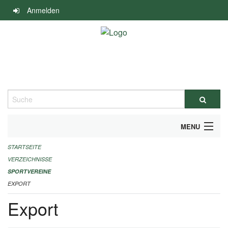
Navigation
Anmelden
überspringen
Suche
MENU
STARTSEITE
ALLGEMEINE INFORMATIONEN
VERZEICHNISSE
FINANZIELLE UNTERSTÜTZUNG BENÖTIGT?
SPORTVEREINE
EXPORT
KONTAKT
Export