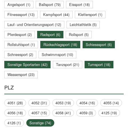
Angelsport (1)
Ballsport (79)
Eissport (18)
Fitnesssport (13)
Kampfsport (44)
Klettersport (1)
Lauf- und Orientierungssport (12)
Leichtathletik (5)
Pferdesport (2)
Radsport (6)
Rollsport (5)
Rollstuhlsport (1)
Rückschlagsport (18)
Schiesssport (6)
Schneesport (2)
Schwimmsport (10)
Sonstige Sportarten (42)
Tanzsport (21)
Turnsport (18)
Wassersport (23)
PLZ
4051 (28)
4052 (31)
4053 (19)
4054 (16)
4055 (14)
4056 (18)
4057 (15)
4058 (41)
4059 (3)
4125 (19)
4126 (1)
Sonstige (74)