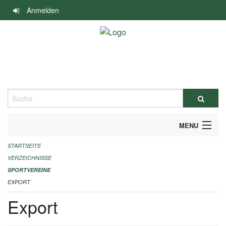
Navigation
Anmelden
überspringen
Suche
MENU
STARTSEITE
ALLGEMEINE INFORMATIONEN
VERZEICHNISSE
FINANZIELLE UNTERSTÜTZUNG BENÖTIGT?
SPORTVEREINE
EXPORT
KONTAKT
Export