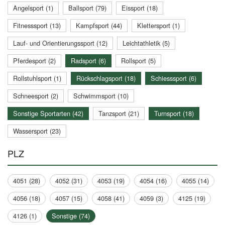
Angelsport (1)
Ballsport (79)
Eissport (18)
Fitnesssport (13)
Kampfsport (44)
Klettersport (1)
Lauf- und Orientierungssport (12)
Leichtathletik (5)
Pferdesport (2)
Radsport (6)
Rollsport (5)
Rollstuhlsport (1)
Rückschlagsport (18)
Schiesssport (6)
Schneesport (2)
Schwimmsport (10)
Sonstige Sportarten (42)
Tanzsport (21)
Turnsport (18)
Wassersport (23)
PLZ
4051 (28)
4052 (31)
4053 (19)
4054 (16)
4055 (14)
4056 (18)
4057 (15)
4058 (41)
4059 (3)
4125 (19)
4126 (1)
Sonstige (74)