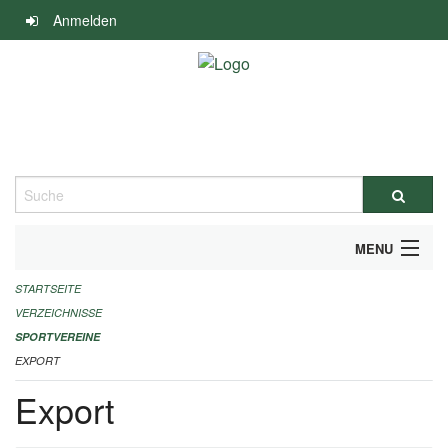
Navigation
Anmelden
überspringen
Suche
MENU
STARTSEITE
ALLGEMEINE INFORMATIONEN
VERZEICHNISSE
FINANZIELLE UNTERSTÜTZUNG BENÖTIGT?
SPORTVEREINE
EXPORT
KONTAKT
Export