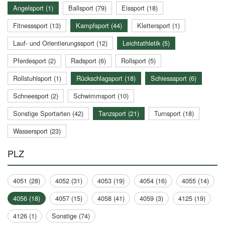
Angelsport (1)
Ballsport (79)
Eissport (18)
Fitnesssport (13)
Kampfsport (44)
Klettersport (1)
Lauf- und Orientierungssport (12)
Leichtathletik (5)
Pferdesport (2)
Radsport (6)
Rollsport (5)
Rollstuhlsport (1)
Rückschlagsport (18)
Schiesssport (6)
Schneesport (2)
Schwimmsport (10)
Sonstige Sportarten (42)
Tanzsport (21)
Turnsport (18)
Wassersport (23)
PLZ
4051 (28)
4052 (31)
4053 (19)
4054 (16)
4055 (14)
4056 (18)
4057 (15)
4058 (41)
4059 (3)
4125 (19)
4126 (1)
Sonstige (74)