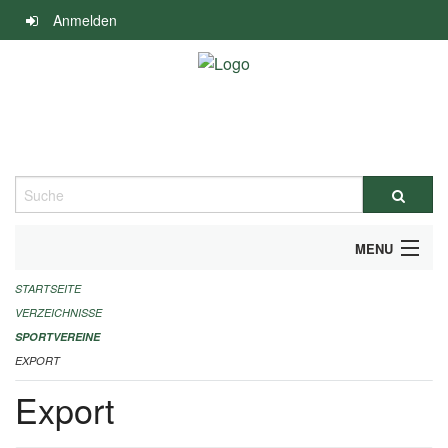
Navigation
Anmelden
überspringen
Suche
MENU
STARTSEITE
ALLGEMEINE INFORMATIONEN
VERZEICHNISSE
FINANZIELLE UNTERSTÜTZUNG BENÖTIGT?
SPORTVEREINE
EXPORT
KONTAKT
Export