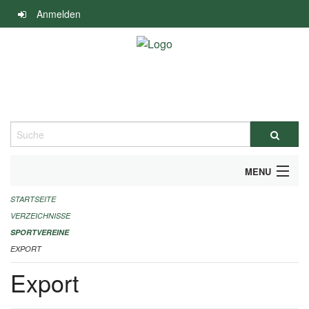
Navigation
Anmelden
überspringen
Suche
MENU
STARTSEITE
ALLGEMEINE INFORMATIONEN
VERZEICHNISSE
FINANZIELLE UNTERSTÜTZUNG BENÖTIGT?
SPORTVEREINE
EXPORT
KONTAKT
Export