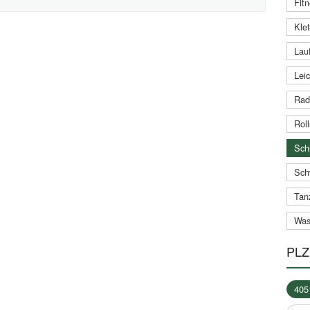
Fitn
Klet
Lauf
Leic
Rad
Roll
Schi
Sch
Tan
Was
PLZ
405