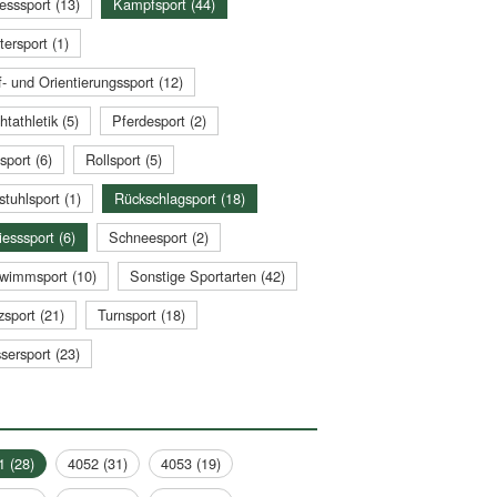
esssport (13)
Kampfsport (44)
tersport (1)
- und Orientierungssport (12)
htathletik (5)
Pferdesport (2)
sport (6)
Rollsport (5)
stuhlsport (1)
Rückschlagsport (18)
esssport (6)
Schneesport (2)
wimmsport (10)
Sonstige Sportarten (42)
zsport (21)
Turnsport (18)
sersport (23)
1 (28)
4052 (31)
4053 (19)