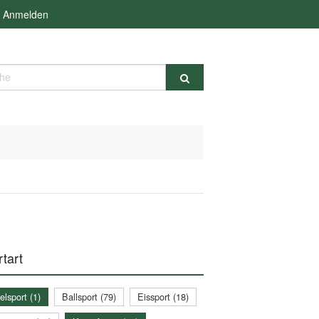
Anmelden
e
tart
lsport (1)
Ballsport (79)
Eissport (18)