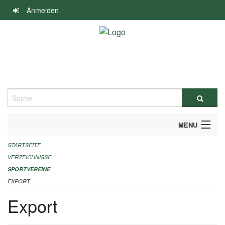
Navigation
Anmelden
überspringen
Suche
MENU
STARTSEITE
ALLGEMEINE INFORMATIONEN
VERZEICHNISSE
FINANZIELLE UNTERSTÜTZUNG BENÖTIGT?
SPORTVEREINE
EXPORT
KONTAKT
Export