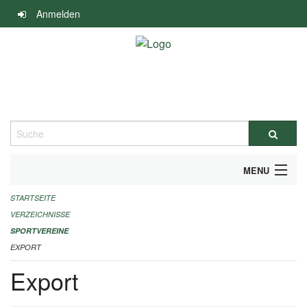
Navigation
Anmelden
überspringen
Suche
MENU
STARTSEITE
ALLGEMEINE INFORMATIONEN
VERZEICHNISSE
FINANZIELLE UNTERSTÜTZUNG BENÖTIGT?
SPORTVEREINE
EXPORT
KONTAKT
Export