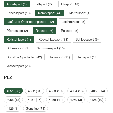
Angelsport (1)
Ballsport (79)
Eissport (18)
Fitnesssport (13)
Kampfsport (44)
Klettersport (1)
Lauf- und Orientierungssport (12)
Leichtathletik (5)
Pferdesport (2)
Radsport (6)
Rollsport (5)
Rollstuhlsport (1)
Rückschlagsport (18)
Schiesssport (6)
Schneesport (2)
Schwimmsport (10)
Sonstige Sportarten (42)
Tanzsport (21)
Turnsport (18)
Wassersport (23)
PLZ
4051 (28)
4052 (31)
4053 (19)
4054 (16)
4055 (14)
4056 (18)
4057 (15)
4058 (41)
4059 (3)
4125 (19)
4126 (1)
Sonstige (74)