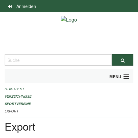
Navigation
Anmelden
überspringen
Suche
MENU
STARTSEITE
ALLGEMEINE INFORMATIONEN
VERZEICHNISSE
FINANZIELLE UNTERSTÜTZUNG BENÖTIGT?
SPORTVEREINE
EXPORT
KONTAKT
Export