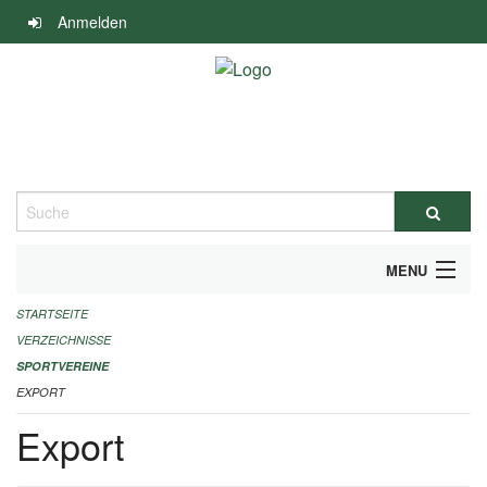
Navigation
Anmelden
überspringen
Suche
MENU
STARTSEITE
ALLGEMEINE INFORMATIONEN
VERZEICHNISSE
FINANZIELLE UNTERSTÜTZUNG BENÖTIGT?
SPORTVEREINE
EXPORT
KONTAKT
Export