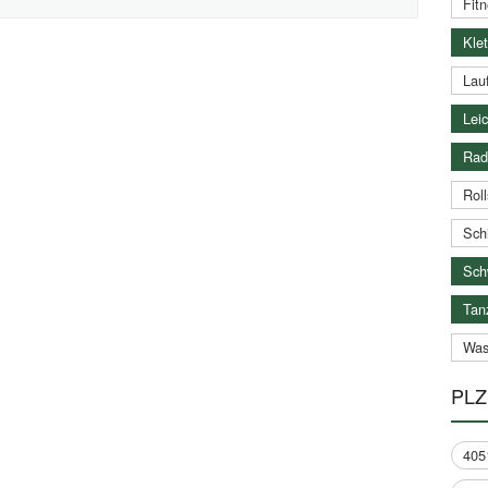
Fitn
Klet
Lauf
Leic
Rad
Roll
Schi
Sch
Tan
Was
PLZ
405