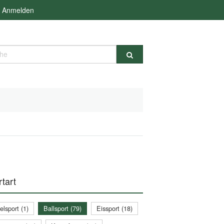
Anmelden
e
tart
lsport (1)
Ballsport (79)
Eissport (18)