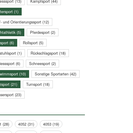
esssport (13)
Kampfsport (44)
tersport (1)
- und Orientierungssport (12)
htathletik (5)
Pferdesport (2)
sport (6)
Rollsport (5)
stuhlsport (1)
Rückschlagsport (18)
esssport (6)
Schneesport (2)
wimmsport (10)
Sonstige Sportarten (42)
zsport (21)
Turnsport (18)
sersport (23)
1 (28)
4052 (31)
4053 (19)