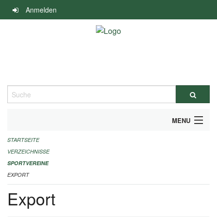
Navigation
Anmelden
überspringen
Suche
MENU
STARTSEITE
ALLGEMEINE INFORMATIONEN
VERZEICHNISSE
FINANZIELLE UNTERSTÜTZUNG BENÖTIGT?
SPORTVEREINE
EXPORT
KONTAKT
Export