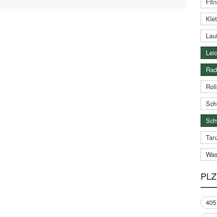
Fitn
Klet
Lauf
Leic
Rad
Roll
Schi
Sch
Tan
Was
PLZ
405