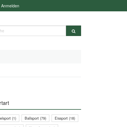
Anmelden
e
tart
lsport (1)
Ballsport (79)
Eissport (18)