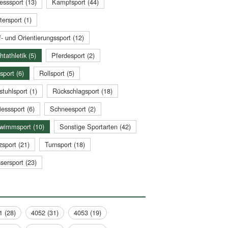
esssport (13)
Kampfsport (44)
tersport (1)
- und Orientierungssport (12)
htathletik (5)
Pferdesport (2)
sport (6)
Rollsport (5)
stuhlsport (1)
Rückschlagsport (18)
esssport (6)
Schneesport (2)
wimmsport (10)
Sonstige Sportarten (42)
zsport (21)
Turnsport (18)
sersport (23)
1 (28)
4052 (31)
4053 (19)