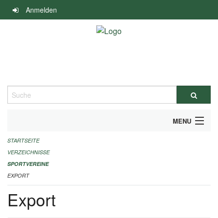
Navigation
Anmelden
überspringen
Suche
MENU
STARTSEITE
ALLGEMEINE INFORMATIONEN
VERZEICHNISSE
FINANZIELLE UNTERSTÜTZUNG BENÖTIGT?
SPORTVEREINE
EXPORT
KONTAKT
Export