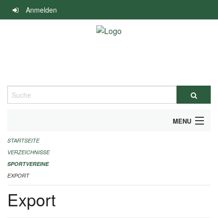
Navigation
Anmelden
überspringen
Suche
MENU
STARTSEITE
ALLGEMEINE INFORMATIONEN
VERZEICHNISSE
FINANZIELLE UNTERSTÜTZUNG BENÖTIGT?
SPORTVEREINE
EXPORT
KONTAKT
Export