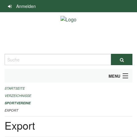
Navigation
Anmelden
überspringen
Suche
MENU
STARTSEITE
ALLGEMEINE INFORMATIONEN
VERZEICHNISSE
FINANZIELLE UNTERSTÜTZUNG BENÖTIGT?
SPORTVEREINE
EXPORT
KONTAKT
Export