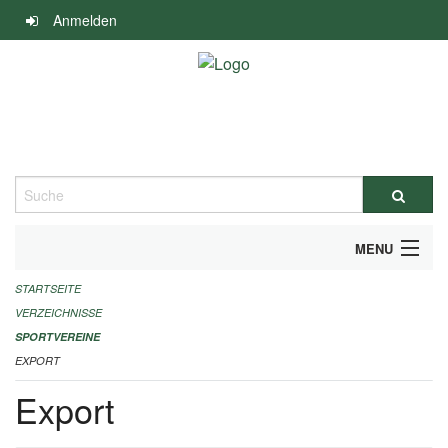
Navigation
Anmelden
überspringen
Suche
MENU
STARTSEITE
ALLGEMEINE INFORMATIONEN
VERZEICHNISSE
FINANZIELLE UNTERSTÜTZUNG BENÖTIGT?
SPORTVEREINE
EXPORT
KONTAKT
Export