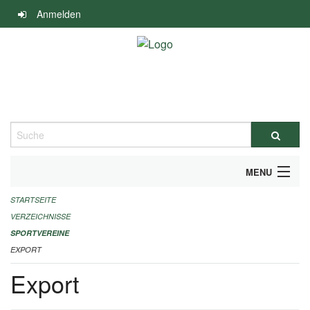
Navigation
Anmelden
überspringen
Suche
MENU
STARTSEITE
ALLGEMEINE INFORMATIONEN
VERZEICHNISSE
FINANZIELLE UNTERSTÜTZUNG BENÖTIGT?
SPORTVEREINE
EXPORT
KONTAKT
Export