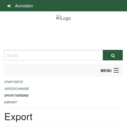
Navigation
Anmelden
überspringen
Suche
MENU
STARTSEITE
ALLGEMEINE INFORMATIONEN
VERZEICHNISSE
FINANZIELLE UNTERSTÜTZUNG BENÖTIGT?
SPORTVEREINE
EXPORT
KONTAKT
Export