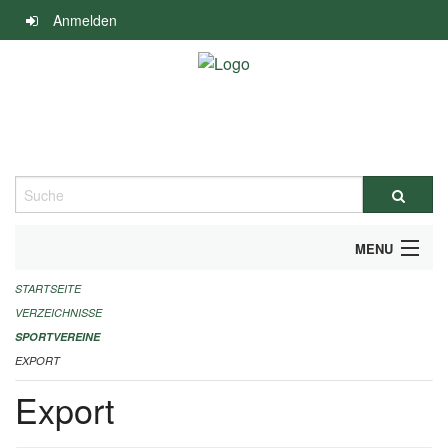
Navigation
Anmelden
überspringen
Suche
MENU
STARTSEITE
ALLGEMEINE INFORMATIONEN
VERZEICHNISSE
FINANZIELLE UNTERSTÜTZUNG BENÖTIGT?
SPORTVEREINE
EXPORT
KONTAKT
Export