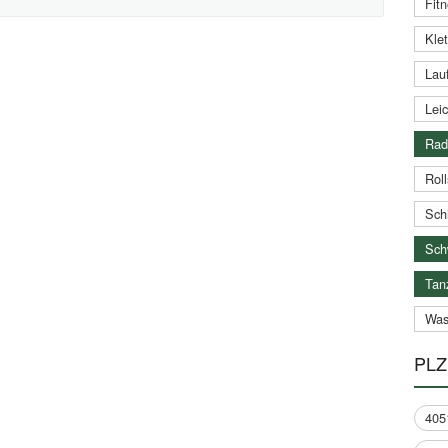
Fitn
Klet
Lauf
Leic
Rad
Roll
Schi
Sch
Tan
Was
PLZ
405