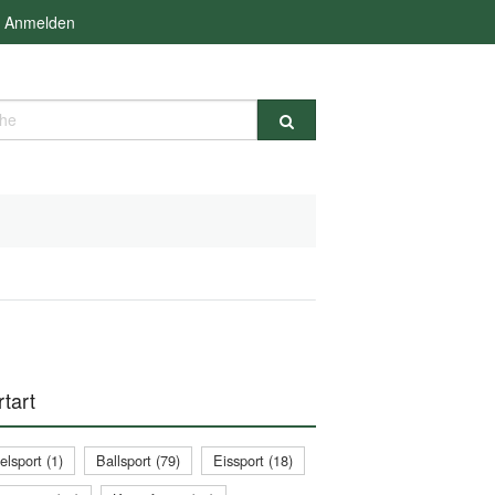
Anmelden
e
tart
lsport (1)
Ballsport (79)
Eissport (18)