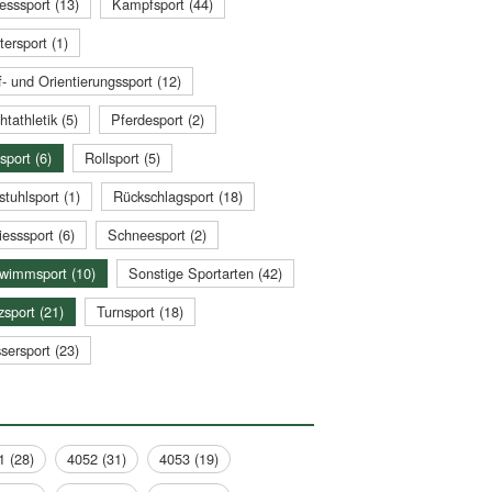
esssport (13)
Kampfsport (44)
tersport (1)
- und Orientierungssport (12)
htathletik (5)
Pferdesport (2)
sport (6)
Rollsport (5)
stuhlsport (1)
Rückschlagsport (18)
esssport (6)
Schneesport (2)
wimmsport (10)
Sonstige Sportarten (42)
zsport (21)
Turnsport (18)
sersport (23)
1 (28)
4052 (31)
4053 (19)