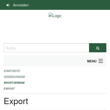
Navigation
Anmelden
überspringen
Suche
MENU
STARTSEITE
ALLGEMEINE INFORMATIONEN
VERZEICHNISSE
FINANZIELLE UNTERSTÜTZUNG BENÖTIGT?
SPORTVEREINE
EXPORT
KONTAKT
Export