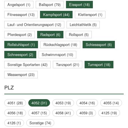
Angelsport (1)
Ballsport (79)
Eissport (18)
Fitnesssport (13)
Kampfsport (44)
Klettersport (1)
Lauf- und Orientierungssport (12)
Leichtathletik (5)
Pferdesport (2)
Radsport (6)
Rollsport (5)
Rollstuhlsport (1)
Rückschlagsport (18)
Schiesssport (6)
Schneesport (2)
Schwimmsport (10)
Sonstige Sportarten (42)
Tanzsport (21)
Turnsport (18)
Wassersport (23)
PLZ
4051 (28)
4052 (31)
4053 (19)
4054 (16)
4055 (14)
4056 (18)
4057 (15)
4058 (41)
4059 (3)
4125 (19)
4126 (1)
Sonstige (74)