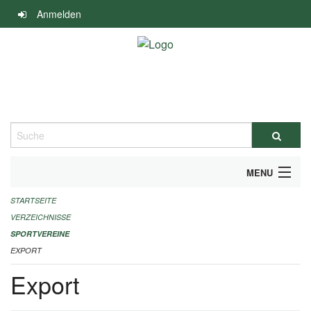
Navigation
Anmelden
überspringen
Suche
MENU
STARTSEITE
ALLGEMEINE INFORMATIONEN
VERZEICHNISSE
FINANZIELLE UNTERSTÜTZUNG BENÖTIGT?
SPORTVEREINE
EXPORT
KONTAKT
Export