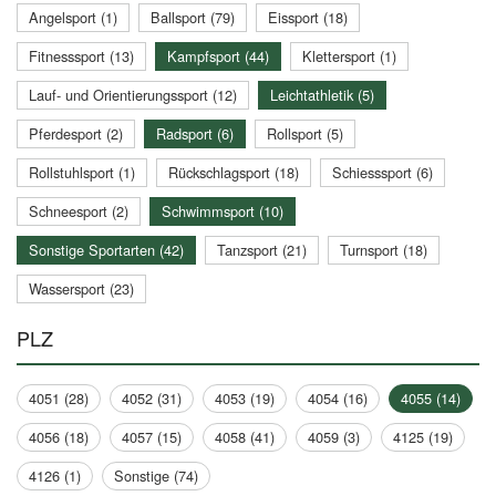
Angelsport (1)
Ballsport (79)
Eissport (18)
Fitnesssport (13)
Kampfsport (44)
Klettersport (1)
Lauf- und Orientierungssport (12)
Leichtathletik (5)
Pferdesport (2)
Radsport (6)
Rollsport (5)
Rollstuhlsport (1)
Rückschlagsport (18)
Schiesssport (6)
Schneesport (2)
Schwimmsport (10)
Sonstige Sportarten (42)
Tanzsport (21)
Turnsport (18)
Wassersport (23)
PLZ
4051 (28)
4052 (31)
4053 (19)
4054 (16)
4055 (14)
4056 (18)
4057 (15)
4058 (41)
4059 (3)
4125 (19)
4126 (1)
Sonstige (74)