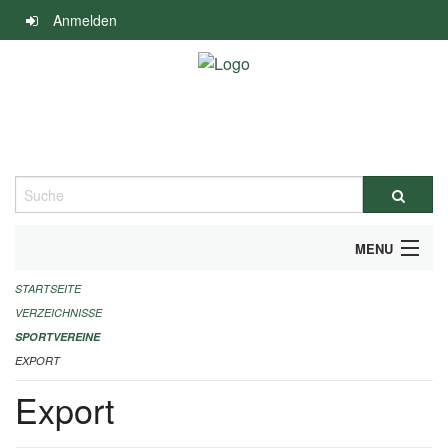
Navigation
Anmelden
überspringen
Suche
MENU
STARTSEITE
ALLGEMEINE INFORMATIONEN
VERZEICHNISSE
FINANZIELLE UNTERSTÜTZUNG BENÖTIGT?
SPORTVEREINE
EXPORT
KONTAKT
Export