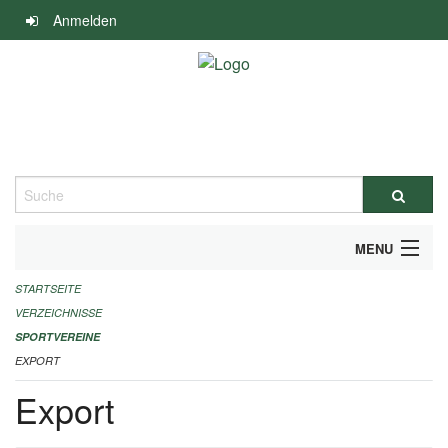
Navigation
Anmelden
überspringen
Suche
MENU
STARTSEITE
ALLGEMEINE INFORMATIONEN
VERZEICHNISSE
FINANZIELLE UNTERSTÜTZUNG BENÖTIGT?
SPORTVEREINE
EXPORT
KONTAKT
Export