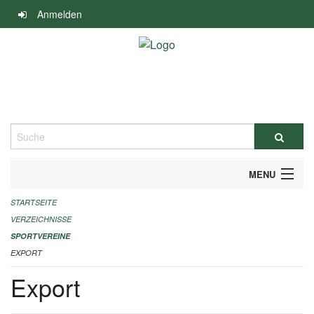
Navigation
Anmelden
überspringen
Suche
MENU
STARTSEITE
ALLGEMEINE INFORMATIONEN
VERZEICHNISSE
FINANZIELLE UNTERSTÜTZUNG BENÖTIGT?
SPORTVEREINE
EXPORT
KONTAKT
Export