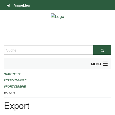
Navigation
Anmelden
überspringen
Suche
MENU
STARTSEITE
ALLGEMEINE INFORMATIONEN
VERZEICHNISSE
FINANZIELLE UNTERSTÜTZUNG BENÖTIGT?
SPORTVEREINE
EXPORT
KONTAKT
Export