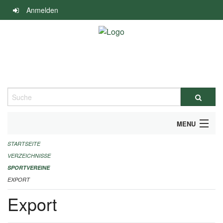
Navigation
Anmelden
überspringen
Suche
MENU
STARTSEITE
ALLGEMEINE INFORMATIONEN
VERZEICHNISSE
FINANZIELLE UNTERSTÜTZUNG BENÖTIGT?
SPORTVEREINE
EXPORT
KONTAKT
Export