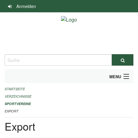
Navigation
Anmelden
überspringen
Suche
MENU
STARTSEITE
ALLGEMEINE INFORMATIONEN
VERZEICHNISSE
FINANZIELLE UNTERSTÜTZUNG BENÖTIGT?
SPORTVEREINE
EXPORT
KONTAKT
Export