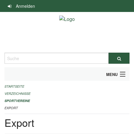
Navigation
Anmelden
überspringen
Suche
MENU
STARTSEITE
ALLGEMEINE INFORMATIONEN
VERZEICHNISSE
FINANZIELLE UNTERSTÜTZUNG BENÖTIGT?
SPORTVEREINE
EXPORT
KONTAKT
Export