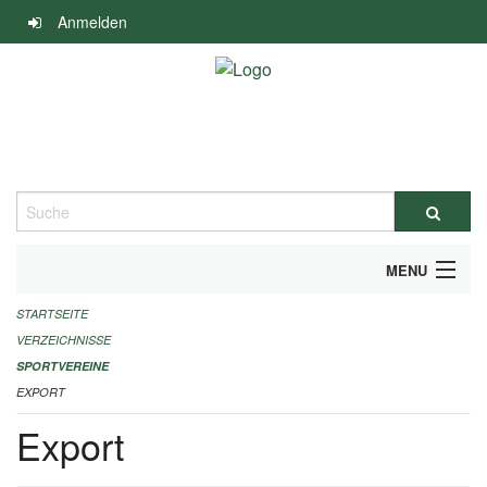
Navigation
Anmelden
überspringen
Suche
MENU
STARTSEITE
ALLGEMEINE INFORMATIONEN
VERZEICHNISSE
FINANZIELLE UNTERSTÜTZUNG BENÖTIGT?
SPORTVEREINE
EXPORT
KONTAKT
Export