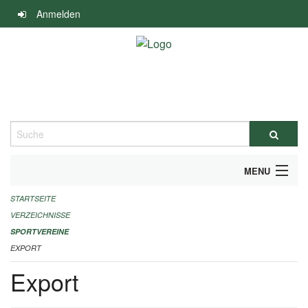
Navigation
Anmelden
überspringen
Suche
MENU
STARTSEITE
ALLGEMEINE INFORMATIONEN
VERZEICHNISSE
FINANZIELLE UNTERSTÜTZUNG BENÖTIGT?
SPORTVEREINE
EXPORT
KONTAKT
Export