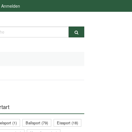
Anmelden
e
tart
lsport (1)
Ballsport (79)
Eissport (18)