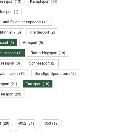
esssport (13)
Kampfsport (44)
tersport (1)
- und Orientierungssport (12)
htathletik (5)
Pferdesport (2)
sport (6)
Rollsport (5)
stuhlsport (1)
Rückschlagsport (18)
esssport (6)
Schneesport (2)
wimmsport (10)
Sonstige Sportarten (42)
zsport (21)
Turnsport (18)
sersport (23)
1 (28)
4052 (31)
4053 (19)