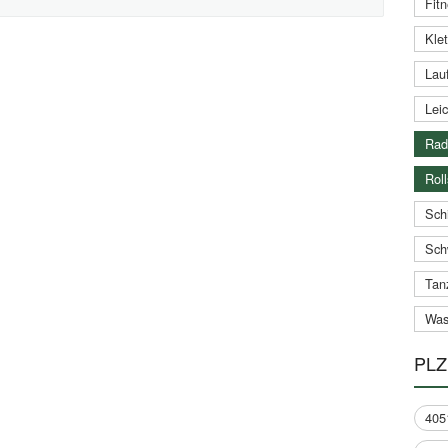
Fitn
Klet
Lauf
Leic
Rad
Roll
Schi
Sch
Tan
Was
PLZ
405