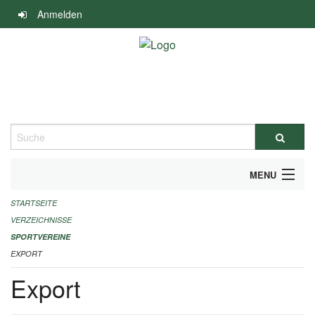
Navigation
Anmelden
überspringen
Suche
MENU
STARTSEITE
ALLGEMEINE INFORMATIONEN
VERZEICHNISSE
FINANZIELLE UNTERSTÜTZUNG BENÖTIGT?
SPORTVEREINE
EXPORT
KONTAKT
Export