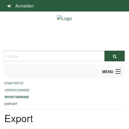
Navigation
Anmelden
überspringen
Suche
MENU
STARTSEITE
ALLGEMEINE INFORMATIONEN
VERZEICHNISSE
FINANZIELLE UNTERSTÜTZUNG BENÖTIGT?
SPORTVEREINE
EXPORT
KONTAKT
Export