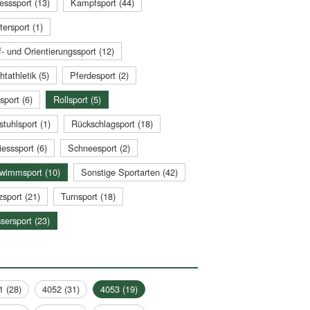
esssport (13)
Kampfsport (44)
tersport (1)
- und Orientierungssport (12)
htathletik (5)
Pferdesport (2)
sport (6)
Rollsport (5)
stuhlsport (1)
Rückschlagsport (18)
esssport (6)
Schneesport (2)
wimmsport (10)
Sonstige Sportarten (42)
zsport (21)
Turnsport (18)
sersport (23)
1 (28)
4052 (31)
4053 (19)