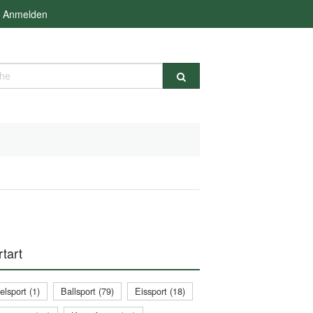
Anmelden
e
tart
lsport (1)
Ballsport (79)
Eissport (18)