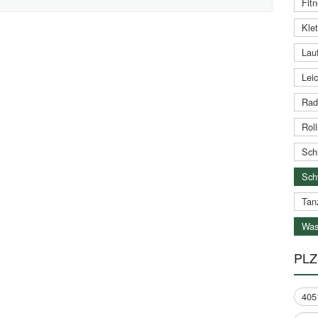
Fitn
Klet
Lauf
Leic
Rad
Roll
Schi
Sch
Tan
Was
PLZ
405