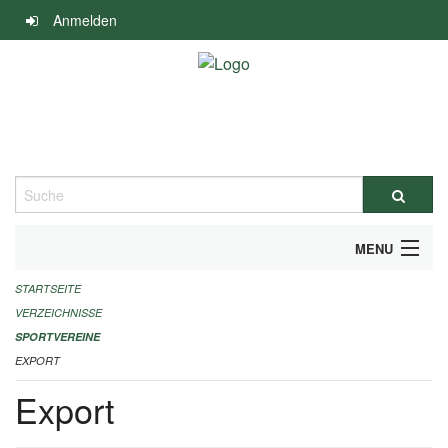
Navigation
Anmelden
überspringen
Suche
MENU
STARTSEITE
ALLGEMEINE INFORMATIONEN
VERZEICHNISSE
FINANZIELLE UNTERSTÜTZUNG BENÖTIGT?
SPORTVEREINE
EXPORT
KONTAKT
Export