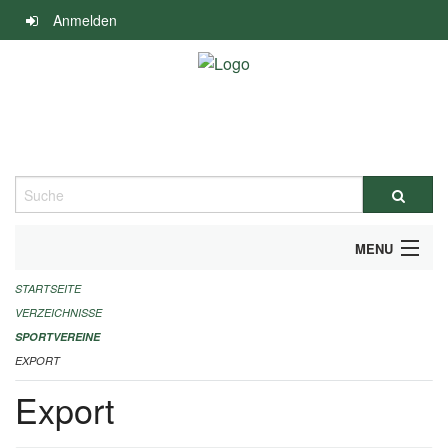
Navigation
Anmelden
überspringen
Suche
MENU
STARTSEITE
ALLGEMEINE INFORMATIONEN
VERZEICHNISSE
FINANZIELLE UNTERSTÜTZUNG BENÖTIGT?
SPORTVEREINE
EXPORT
KONTAKT
Export