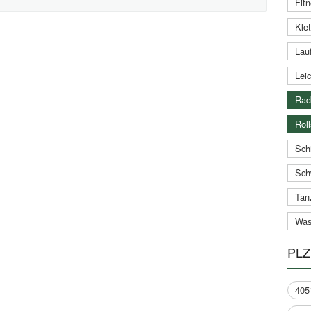
Fitn
Klet
Lauf
Leic
Rad
Roll
Schi
Sch
Tan
Was
PLZ
405