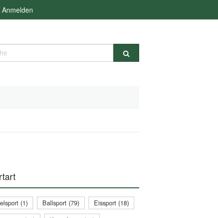
Anmelden
e
tart
lsport (1)
Ballsport (79)
Eissport (18)